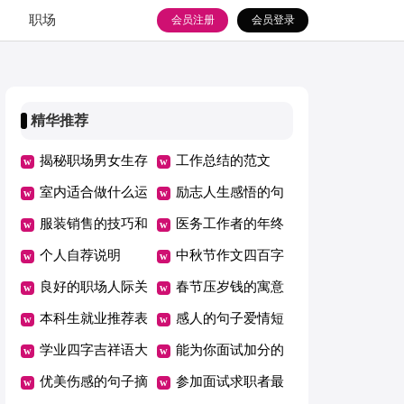
职场
会员注册
会员登录
精华推荐
揭秘职场男女生存
工作总结的范文
武器有什么不同
室内适合做什么运
励志人生感悟的句
动锻炼
服装销售的技巧和
子
医务工作者的年终
话术
个人自荐说明
总结
中秋节作文四百字
良好的职场人际关
春节压岁钱的寓意
系会带来哪些好处
本科生就业推荐表
感人的句子爱情短
获奖情况
学业四字吉祥语大
信
能为你面试加分的
全
优美伤感的句子摘
6个举动
参加面试求职者最