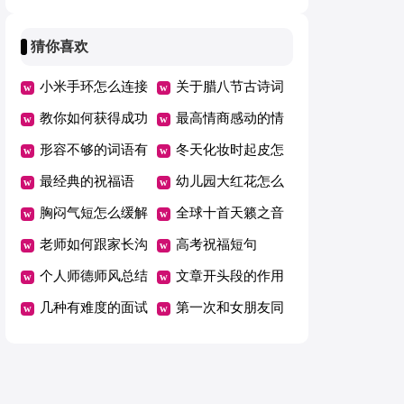
抄
好别穿新衣服
猜你喜欢
小米手环怎么连接
关于腊八节古诗词
手机微信消息
教你如何获得成功
最高情商感动的情
形容不够的词语有
话
冬天化妆时起皮怎
哪些
最经典的祝福语
么办
幼儿园大红花怎么
胸闷气短怎么缓解
剪
全球十首天籁之音
老师如何跟家长沟
中文
高考祝福短句
通交流
个人师德师风总结
文章开头段的作用
报告
几种有难度的面试
有哪些
第一次和女朋友同
居究竟是什么感受