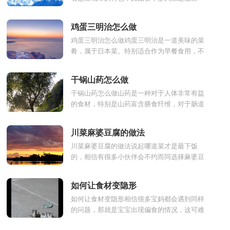
肴，相信大家吃过不少，但是大家知道这道菜
肴是来自于哪里的特...
鸡蛋三明治怎么做
鸡蛋三明治怎么做鸡蛋三明治是一道美味的菜
肴，属于日本菜。特别适合作为早餐食用，不
仅作简单，而且给新的一天增加活力哦。也是
最适合孩子的'早...
干锅山药怎么做
干锅山药怎么做山药是一种对于人体非常有益
的食材，特别是山药富含膳食纤维，对于肠道
消化有一定的帮助，想要把寡淡无味的山药做
出好吃的菜肴，最好...
川菜麻婆豆腐的做法
川菜麻婆豆腐的做法说起哪道菜才是最下饭
的，相信有很多小伙伴会不约而同选择麻婆豆
腐，麻婆豆腐是四川传统名菜之一，主要材料
是豆腐，因其麻辣鲜香...
如何让食材变隐形
如何让食材变隐形相信很多宝妈都会遇到同样
的问题，那就是宝宝出现偏食的情况，这可难
倒不少妈妈们呢，其实想要让宝宝摄取某种营