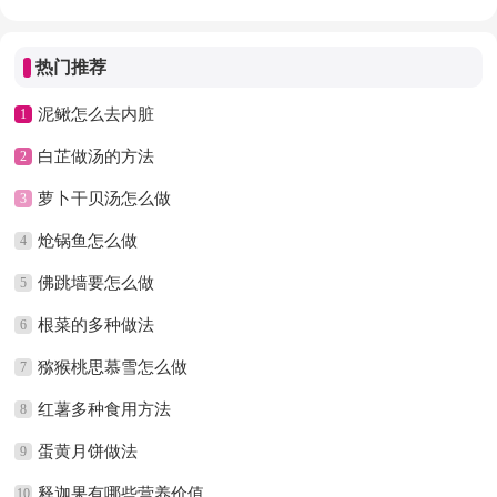
热门推荐
泥鳅怎么去内脏
1
白芷做汤的方法
2
萝卜干贝汤怎么做
3
炝锅鱼怎么做
4
佛跳墙要怎么做
5
根菜的多种做法
6
猕猴桃思慕雪怎么做
7
红薯多种食用方法
8
蛋黄月饼做法
9
释迦果有哪些营养价值
10