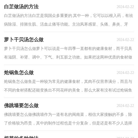
白芷做汤的方法
2024-02-22
白芷做汤的方法白芷是我国众多重要的.其中一种，它可以以根入药，有祛
病除湿、排脓生肌、活血止痛等功能。主治风寒感冒、头痛、鼻炎、牙
痛、赤白带下、痛疖肿毒等症。接下来就...
萝卜干贝汤怎么做
2024-02-22
萝卜干贝汤怎么做萝卜可以说是一年四季一直都有的健康食材，而干贝具
有滋阴、补肾、调中、下气、利五脏之功效。如果把这两种优质的食材做
搭配，又会产生怎么样的美味呢？今天小编...
炝锅鱼怎么做
2024-02-22
炝锅鱼怎么做鱼是一种较为常见的健康食材，其肉不仅营养满分，而且与
不同的食材搭配还能变换出不同花样的美食，那么大家有没有试过炝锅鱼
这种特色做法呢？想要知道是什么味道的话，不...
佛跳墙要怎么做
2024-02-22
佛跳墙要怎么做佛跳墙作为一道有名的闽南菜，相信大家接触的不多，除
了价格较为昂贵，其中的制作过程也是十分复杂，但是还是有不少人选择
在家制作佛跳墙，那么应该要怎么做呢？今天就让...