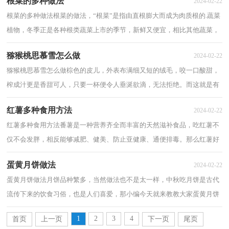
根菜的多种做法
2024-02-22
根菜的多种做法根菜的做法，“根菜”是指由直根膨大而成为肉质根的.蔬菜
植物，冬季正是各种根类蔬菜上市的季节，新鲜又便宜，相比其他蔬菜，
多食根菜有助滋养身体。那么根菜都有什么...
猕猴桃思慕雪怎么做
2024-02-22
猕猴桃思慕雪怎么做棕色的皮儿，外表布满细又短的绒毛，咬一口酸甜，
榨成汁更是香甜可人，只要一杯便令人垂涎欲滴，无法拒绝。而这就是有
着维生素C之王的&#039;猕猴桃的魅力所在，今天小编为...
红薯多种食用方法
2024-02-22
红薯多种食用方法番薯是一种营养齐全而丰富的天然滋补食品，吃红薯不
仅不会发胖，相反能够减肥、健美、防止亚健康、通便排毒。那么红薯好
处那么多，又有哪些食用方法呢，接下来给大...
蛋黄月饼做法
2024-02-22
蛋黄月饼做法月饼品种繁多，当然做法也不是太一样，中秋吃月饼是古代
流传下来的饮食习俗，也是人们喜爱，那小编今天就来教教大家蛋黄月饼
的做法，欢迎收藏噢！希望大家喜欢！ 蛋黄月饼...
1
2
3
4
首页
上一页
下一页
尾页