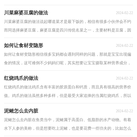
菜肴，最好的烹饪方法就是干锅，今天小编为大...
川菜麻婆豆腐的做法
2024-02-22
川菜麻婆豆腐的做法说起哪道菜才是最下饭的，相信有很多小伙伴会不约
而同选择麻婆豆腐，麻婆豆腐是四川传统名菜之一，主要材料是豆腐，因
其麻辣鲜香，爽口嫩滑的口感而备受人们喜爱，平...
如何让食材变隐形
2024-02-22
如何让食材变隐形相信很多宝妈都会遇到同样的问题，那就是宝宝出现偏
食的情况，这可难倒不少妈妈们呢，其实想要让宝宝摄取某种营养成分，
妈妈们可以试着让食材隐形起来，这样孩子就在...
红烧鸡爪的做法
2024-02-22
红烧鸡爪的做法鸡爪含有丰富的胶原蛋白和钙质，而且具有很高的营养价
值。鸡爪的做法虽然多种多样，但是最受大家追捧的当属红烧鸡爪，所以
小编今天为大家带来了红烧鸡爪的做法，一起...
泥鳅怎么去内脏
2024-02-22
泥鳅怎么去内脏在鱼类当中，泥鳅属于高蛋白、低脂肪的水产动物。有着
水下人参的美称，但是想要吃上泥鳅，也是要花费一些功夫的，比如怎么
去除干净泥鳅的内脏呢？相信这一步已经难倒不...