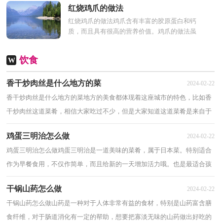
养成分，妈妈们可以...
红烧鸡爪的做法
红烧鸡爪的做法鸡爪含有丰富的胶原蛋白和钙
质，而且具有很高的营养价值。鸡爪的做法虽
然多种多样，但是最受大家追捧的当属红烧鸡
爪，所以小编今天...
饮食
W
香干炒肉丝是什么地方的菜
2024-02-22
香干炒肉丝是什么地方的菜地方的美食都体现着这座城市的特色，比如香
干炒肉丝这道菜肴，相信大家吃过不少，但是大家知道这道菜肴是来自于
哪里的特色菜呢？本文内容为大家揭晓答案，请...
鸡蛋三明治怎么做
2024-02-22
鸡蛋三明治怎么做鸡蛋三明治是一道美味的菜肴，属于日本菜。特别适合
作为早餐食用，不仅作简单，而且给新的一天增加活力哦。也是最适合孩
子的&#039;早餐，那么怎么做鸡蛋三明治呢？一起来...
干锅山药怎么做
2024-02-22
干锅山药怎么做山药是一种对于人体非常有益的食材，特别是山药富含膳
食纤维，对于肠道消化有一定的帮助，想要把寡淡无味的山药做出好吃的